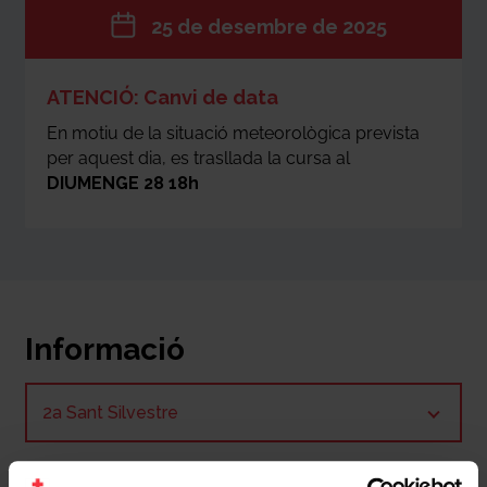
25 de desembre de 2025
ATENCIÓ: Canvi de data
En motiu de la situació meteorològica prevista
per aquest dia, es trasllada la cursa al
DIUMENGE 28 18h
Informació
2a Sant Silvestre
DIA