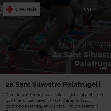
Seleccio
CAT
nar
idioma
2a Sant Silvestre Palafrugell
Creu Roja us proposa unir salut i solidaritat amb la 2a
edició de la Sant Silvestre de Palafrugell. Vine a
gaudir-ne en família, amb amics..., i ajuda’ns amb la