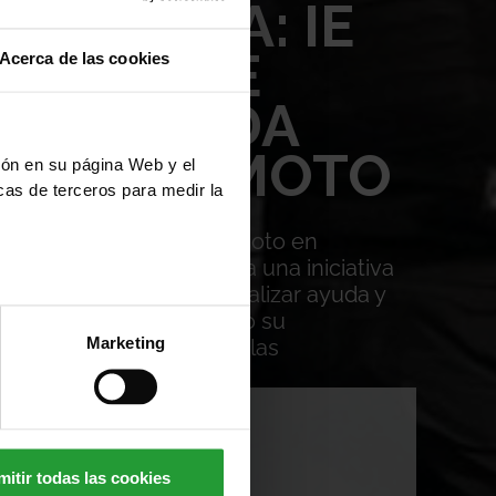
NEZUELA: IE
ATION SE
Acerca de las cookies
 LA AYUDA
EL TERREMOTO
ción en su página Web y el
cas de terceros para medir la
 provocada por el terremoto en
NDATION
pone en marcha una iniciativa
UZ ROJA
orientada a canalizar ayuda y
s afectadas, reafirmando su
Marketing
 su responsabilidad con las
entos críticos.
AYUDA
mitir todas las cookies