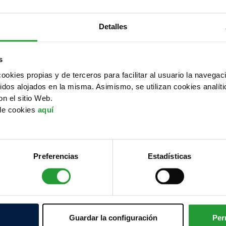
CON VE
FOUND
Detalles
SUMA A
s
TRAS 
cookies propias y de terceros para facilitar al usuario la navega
idos alojados en la misma. Asimismo, se utilizan cookies analíti
on el sitio Web.
Ante la emergencia
 de cookies
aquí
Venezuela,
IE FOU
solidaria junto a
CR
apoyo a las persona
Preferencias
Estadísticas
compromiso social y
comunidades en mom
Guardar la configuración
Per