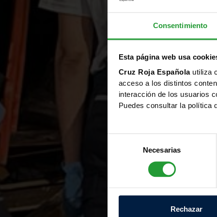
Consentimiento
Esta página web usa cookie
Cruz Roja Española
utiliza 
acceso a los distintos conten
interacción de los usuarios c
Puedes consultar la política
S
e
Necesarias
l
e
c
c
i
Rechazar
ó