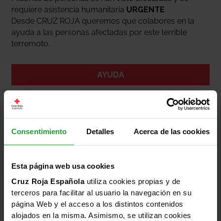
requiere asistencia humanitaria
URGENTE
Desde CRUZ ROJA queremos que colabores en la
ayuda a las personas afectadas por este terrible
terremoto.
AYUDA
Consentimiento
Detalles
Acerca de las cookies
Información
Esta página web usa cookies
Dos potentes terremotos
han sacudido el
centro-norte de Venezuela
la noche del 24 de
Cruz Roja Española
utiliza cookies propias y de
junio, de magnitud 7.2 y 7.5 y con epicentros en la
terceros para facilitar al usuario la navegación en su
región de Yaracuy.
página Web y el acceso a los distintos contenidos
Millones de personas se han visto afectadas y se
alojados en la misma. Asimismo, se utilizan cookies