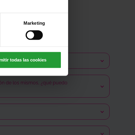
Marketing
mitir todas las cookies
lguna interacción pasada pero tu dato de
ión de los mismos, ¿qué puedo
ándonos tu DNI para que podamos actualizar tus
 ha hecho el cargo en tu tarjeta de crédito o
n las aplicaciones de los bancos).
orreo electrónico e incluye el justificante de
a relacionado con la compra.
ficante del pago a
sorteos@cruzroja.es
electrónico, confirmando los números en el
?