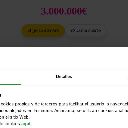
3.000.000€
Elige tu número
Dame suerte
Detalles
s
cookies propias y de terceros para facilitar al usuario la navega
idos alojados en la misma. Asimismo, se utilizan cookies analíti
enerar nuevos números aleatorios
on el sitio Web.
 de cookies
aquí