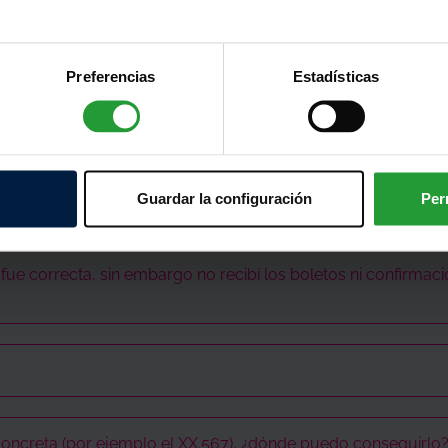
Preferencias
Estadísticas
Guardar la configuración
Per
puedo hacer?
n registro con tus datos en los sistemas de Cruz Roja por a
e correcta, sin embargo no recibí los boletos ni confirmac
sorteos@cruzroja.es o llamando al número 900104971, facilit
 en primer lugar. También le recomendamos que revises si se
es no se finalicen con el paso final de confirmar el pago co
la con el importe de tu compra, no te preocupes: escribe un c
ponderemos para enviar los boletos o ver cualquier problem
n unos minutos, revisa en spam y, si no están, envía el justi
boletos online se envían solo en formato digital a tu correo 
oncreta (por ejemplo el XX.567), ¿dónde puedo conseguirlo