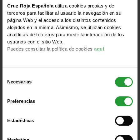
Cruz Roja Española
utiliza cookies propias y de
terceros para facilitar al usuario la navegación en su
Dos potentes terremotos
han sacudido el
página Web y el acceso a los distintos contenidos
centro-norte de Venezuela
la noche del 24 de
alojados en la misma. Asimismo, se utilizan cookies
junio, de magnitud 7.2 y 7.5 y con epicentros en la
analíticas de terceros para medir la interacción de los
región de Yaracuy.
usuarios con el sitio Web.
Millones de personas se han visto afectadas y se
Puedes consultar la política de cookies
aquí
requiere asistencia humanitaria urgente; entre las
acciones prioritarias están las de
búsqueda y
rescate
, la provisión de
albergue de emergencia
S
para las familias cuyas viviendas han resultado
Necesarias
e
afectadas y la
atención médica de urgencia
,
l
incluido el apoyo psicosocial. También el agua
e
segura y el saneamiento
, así como los artículos
Preferencias
c
esenciales, serán prioritarios en las próximas horas y
c
días.
i
La respuesta de
Cruz Roja Española
en apoyo a la
Estadísticas
ó
Cruz Roja Venezolana se está centrando en el
n
despliegue de personal especializado
y la
Marketing